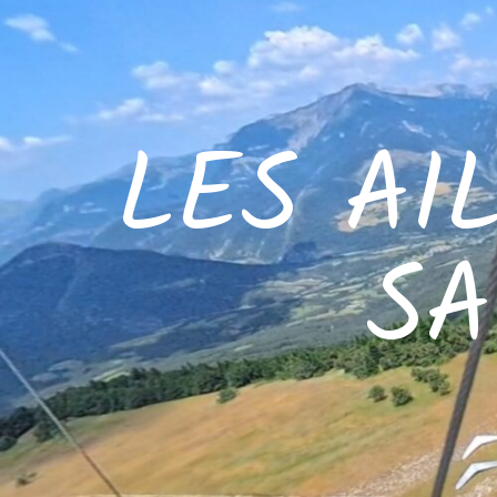
LES AI
SA